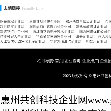
友情链接
Friendly Link
阳光课程企业网
惠州共创科技企业网
郑州西京白癜风企业网
合
超世商贸企业网
深圳尚益门诊部百科企业网
常熟家政培训企业网
雷达物位计企业网
深圳市立通电子技术企业网
临沂网络优化公司企
作业答案大全企业网
华鑫通叉车销售企业网
清荟企业网
愚人沙
天津安信空调净化工程企业网
华容外墙清洗企业网
咱娱乐企业网
栏目导航:
首页
|
企业查询
|
企业推广
|
企业
2023 版权所有 © 惠州
惠州共创科技企业网www.gon